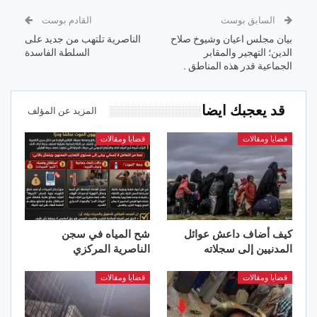
السابق بوست
القادم بوست
بيان مجلس اعيان وشيوخ صلاح
الناصرية تلتهب من جديد على
الدين؛ التهجير والمقابر
السلطة الفاسدة
الجماعية قدر هذه المناطق .
قد يعجبك ايضا
المزيد عن المؤلف
قضايا ومقالات
قضايا ومقالات
كيف أضاف داعش عوائل
شح المياه في سجن
المدنيين إلى سجلاته
الناصرية المركزي
قضايا ومقالات
قضايا ومقالات