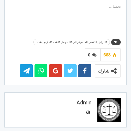
تحميل...
#ايران_التغيير_الديموغرافي #الموصل #بغداد #حزام_بغداد
0
668
شارك
Admin