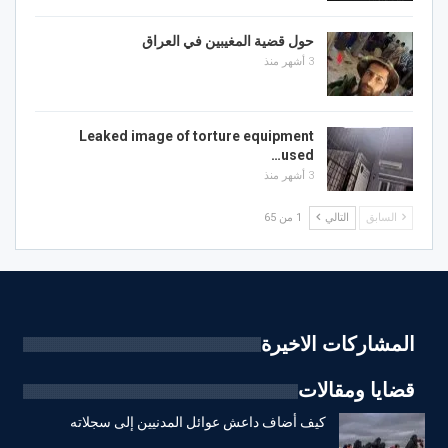
حول قضية المغيبين في العراق
3 أشهر منذ
Leaked image of torture equipment
used…
3 أشهر منذ
السابق
التالي
1 من 65
المشاركات الاخيرة
قضايا ومقالات
كيف أضاف داعش عوائل المدنيين إلى سجلاته