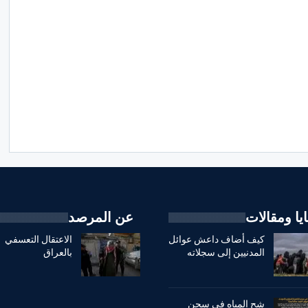
يا ومقالات
عن المرصد
كيف أضاف داعش عوائل
الاعتقال التعسفي
المدنيين إلى سجلاته
بالعراق
شح المياه في سجن