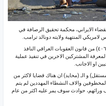
لقضاء الايراني، محكمة تحقيق الرصافة في
امريكي المنتهية ولايته دونالد ‏ترامب.‎
وجاء القرار وفق لاحكام المادة (٤٠٦) من قانون العقوبات العراقي النافذ
معرفة المشتركين الاخرين في تنفيذ عملية
ن او الاجانب.‏
ستقل) و الـ (محايد) ان هناك قضايا لاكثر من
 و مئات المخطوفين والاف النشطاء المهددين لم يتم
ف ورائهم، حوادث سوف يمر عليه اكثر من عام