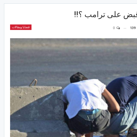
 قبض على ترامب ؟!!
قضايا ومقالات
0
139