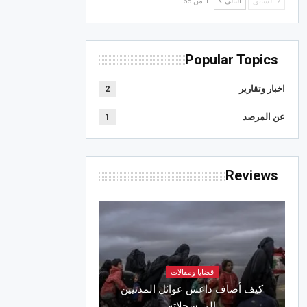
السابق
التالي
1 من 65
Popular Topics
اخبار وتقارير
2
عن المرصد
1
Reviews
قضايا ومقالات
كيف أضاف داعش عوائل المدنيين
إلى سجلاته