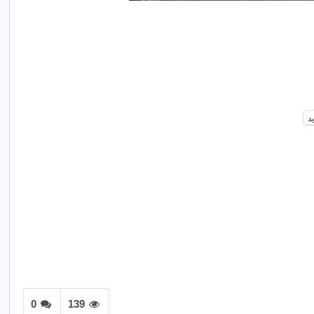
د
0
139