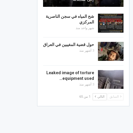
شح المياه في سجن الناصرية
المركزي
شهر واحد منذ
حول قضية المغيبين في العراق
3 أشهر منذ
Leaked image of torture
equipment used…
3 أشهر منذ
السابق
التالي
1 من 65