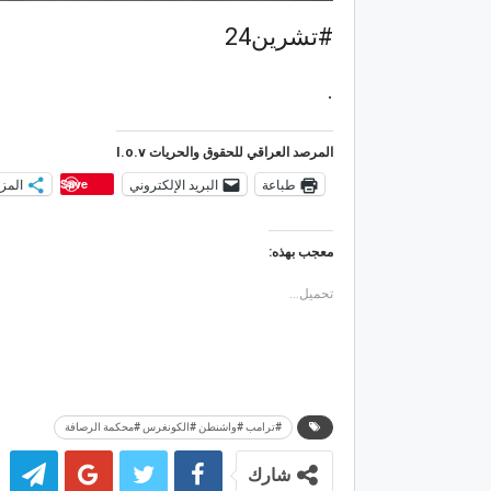
.
المرصد العراقي للحقوق والحريات I.o.v
طباعة
البريد الإلكتروني
المزي
Save
معجب بهذه:
تحميل...
#ترامب #واشنطن #الكونغرس #محكمة الرصافة
شارك