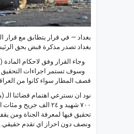
بغداد — في قرار يتطابق مع قرار ا
بغداد تصدر مذكرة قبض بحق الرئيس ل
وسوف تستمر اجراءات التحقيق ‏ل
قصف المطار سواء كانوا من العراقيي
نود ان نسترعي اهتمام قضائنا الـ (م
٧٠٠ شهيد و ٢٤ الف جريح
تحقيق فيها لمعرفة الجناة ومن يق
ونصف دون احراز اي تقدم حقيقي.