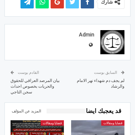
شارك
Admin
السابق بوست
القادم بوست
لم يجف دم شهداء نهر الامام
بيان المرصد العراقي للحقوق
والرشاد
والحريات بخصوص احداث
سجن التاجي
قد يعجبك ايضا
المزيد عن المؤلف
قضايا ومقالات
قضايا ومقالات