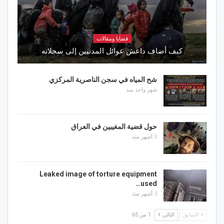
قضايا ومقالات
كيف أضاف داعش عوائل المدنيين إلى سجلاته
شح المياه في سجن الناصرية المركزي
شهر واحد منذ
حول قضية المغيبين في العراق
3 أشهر منذ
Leaked image of torture equipment
used…
3 أشهر منذ
السابق
التالي
1 من 65