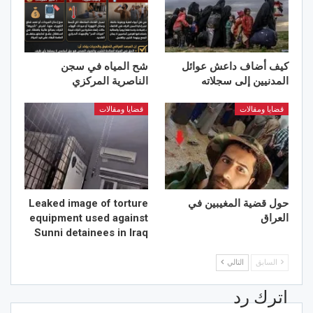
كيف أضاف داعش عوائل
شح المياه في سجن
المدنيين إلى سجلاته
الناصرية المركزي
قضايا ومقالات
قضايا ومقالات
حول قضية المغيبين في
Leaked image of torture
العراق
equipment used against
Sunni detainees in Iraq
السابق
التالي
اترك رد