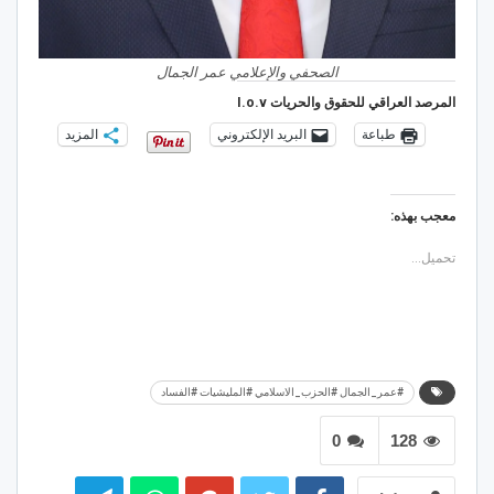
الصحفي والإعلامي عمر الجمال
المرصد العراقي للحقوق والحريات I.o.v
طباعة
البريد الإلكتروني
المزيد
معجب بهذه:
تحميل...
#عمر_الجمال #الحزب_الاسلامي #المليشيات #الفساد
0
128