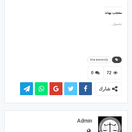
معجب بهذه:
تحميل...
hrw amnesty
0
72
شارك
Admin