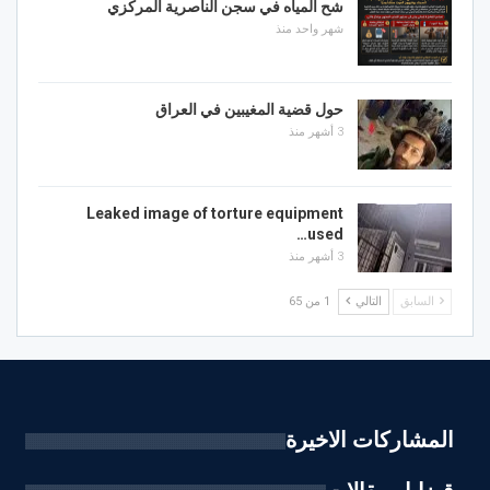
شح المياه في سجن الناصرية المركزي
شهر واحد منذ
حول قضية المغيبين في العراق
3 أشهر منذ
Leaked image of torture equipment
used…
3 أشهر منذ
السابق
التالي
1 من 65
المشاركات الاخيرة