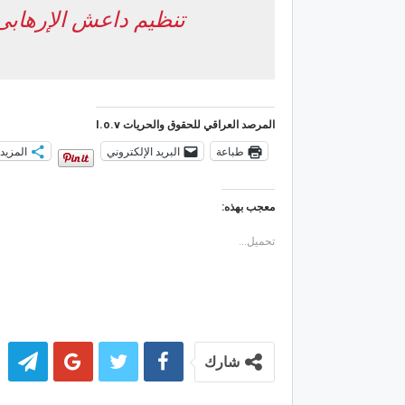
تنظيم داعش الإرهابى
المرصد العراقي للحقوق والحريات I.o.v
طباعة
البريد الإلكتروني
المزيد
معجب بهذه:
تحميل...
شارك