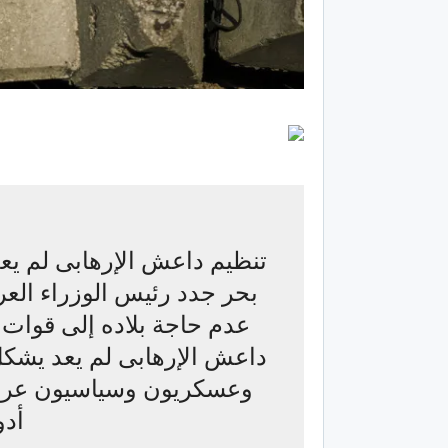
تنظيم داعش الإرهابى لم يع
بحر جدد رئيس الوزراء الع
عدم حاجة بلاده إلى قوات ق
داعش الإرهابى لم يعد يشكل
وعسكريون وسياسيون عراقي
أدو