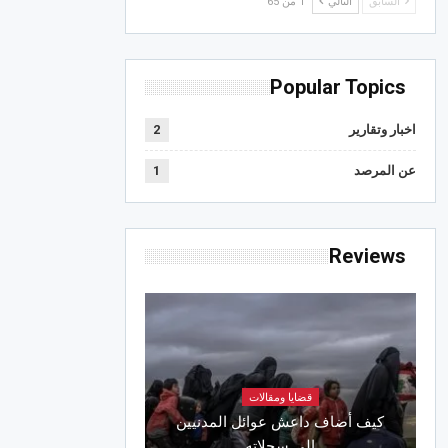
السابق
التالي
1 من 65
Popular Topics
اخبار وتقارير
2
عن المرصد
1
Reviews
قضايا ومقالات
كيف أضاف داعش عوائل المدنيين
إلى سجلاته