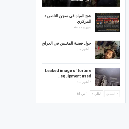
شح المياه في سجن الناصرية
المركزي
شهر واحد منذ
حول قضية المغيبين في العراق
3 أشهر منذ
Leaked image of torture
equipment used…
3 أشهر منذ
السابق
التالي
1 من 65