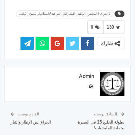
#العراق #المجلس_الوطني_للمعارضة_العراقية #اسماعيل_مصبح_الوائلي
0
130
شارك
Admin
السابق بوست
القادم بوست
بطولة الخليج 25 في البصرة
العراق بين الإطار والتيار
بحماية المليشيات!