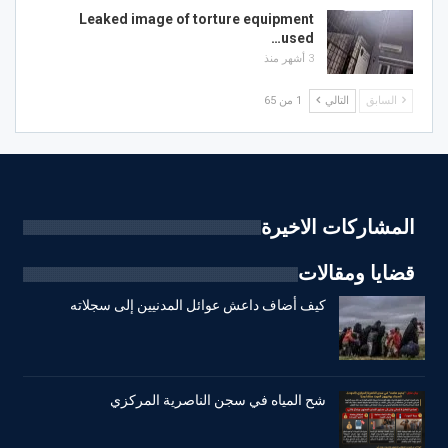
Leaked image of torture equipment
used…
3 أشهر منذ
السابق
التالي
1 من 65
المشاركات الاخيرة
قضايا ومقالات
كيف أضاف داعش عوائل المدنيين إلى سجلاته
شح المياه في سجن الناصرية المركزي