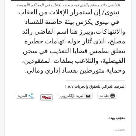
القاضي رائد مصلح والذي توجد بحقه بلاغات في المحاكم الأوروبية
نينوى/ إن استمرار الإفلات من العقاب
في نينوى يكرّس بيئة حاضنة للفساد
والانتهاكات،ويبرز هنا اسم القاضي رائد
مصلح، الذي تُثار حوله اتهامات خطيرة
تتعلق بطمس قضايا التعذيب في سجن
الفيصلية، والتلاعب بملفات المفقودين،
وحماية متورطين بفساد إداري ومالي.
المرصد العراقي للحقوق والحريات I.o.v
طباعة
البريد الإلكتروني
المزيد
معجب بهذه:
تحميل...