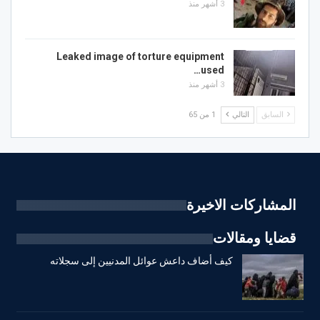
3 أشهر منذ
Leaked image of torture equipment
used…
3 أشهر منذ
السابق
التالي
1 من 65
المشاركات الاخيرة
قضايا ومقالات
كيف أضاف داعش عوائل المدنيين إلى سجلاته