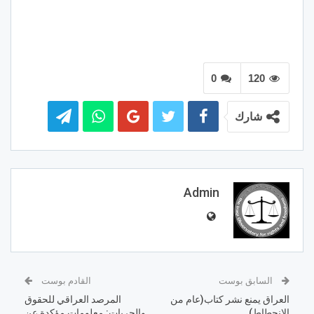
0
120
شارك
Admin
السابق بوست
القادم بوست
العراق يمنع نشر كتاب(عام من
المرصد العراقي للحقوق
الانحطاط)
والحريات: معلومات مؤكدة عن