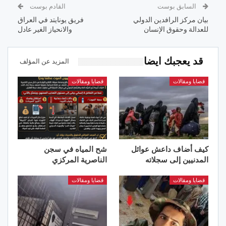
السابق بوست
القادم بوست
بيان مركز الرافدين الدولي
فريق يونايتد في العراق
للعدالة وحقوق الإنسان
والانحياز الغير عادل
قد يعجبك ايضا
المزيد عن المؤلف
قضايا ومقالات
قضايا ومقالات
كيف أضاف داعش عوائل
شح المياه في سجن
المدنيين إلى سجلاته
الناصرية المركزي
قضايا ومقالات
قضايا ومقالات