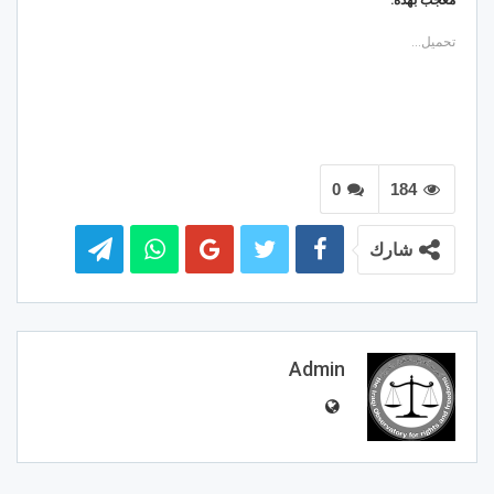
معجب بهذه:
تحميل...
0
184
شارك
Admin