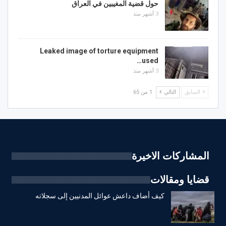
حول قضية المغيبين في العراق
3 أشهر منذ
Leaked image of torture equipment
used…
3 أشهر منذ
السابق
التالي
1 من 65
المشاركات الاخيرة
قضايا ومقالات
كيف أضاف داعش عوائل المدنيين إلى سجلاته