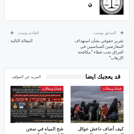
السابق بوست
القادم بوست
تقرير حقوقي بشأن استهداف
المقالة التالية
المعارضين السياسيين في
العراق تحت غطاء “مكافحة
الإرهاب”
قد يعجبك ايضا
المزيد عن المؤلف
قضايا ومقالات
قضايا ومقالات
كيف أضاف داعش عوائل
شح المياه في سجن