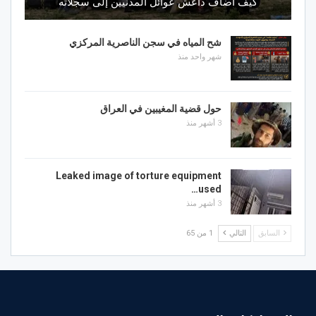
كيف أضاف داعش عوائل المدنيين إلى سجلاته
شح المياه في سجن الناصرية المركزي
شهر واحد منذ
حول قضية المغيبين في العراق
3 أشهر منذ
Leaked image of torture equipment
used…
3 أشهر منذ
السابق
التالي
1 من 65