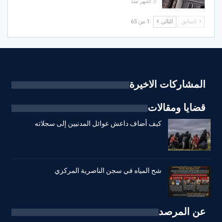
3 أشهر منذ
السابق
التالي
1 من 65
المشاركات الاخيرة
قضايا ومقالات
كيف أضاف داعش عوائل المدنيين إلى سجلاته
شح المياه في سجن الناصرية المركزي
عن المرصد