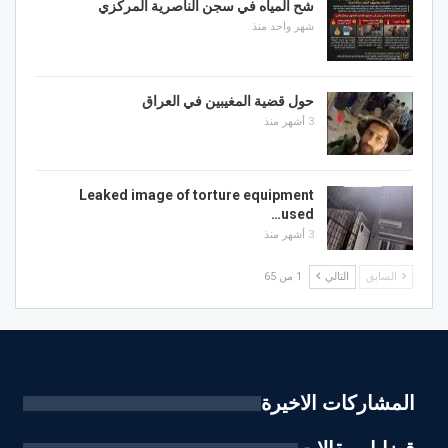
شح المياه في سجن الناصرية المركزي
شهر واحد منذ
حول قضية المغيبين في العراق
3 أشهر منذ
Leaked image of torture equipment
used…
3 أشهر منذ
السابق
التالي
1 من 65
المشاركات الاخيرة