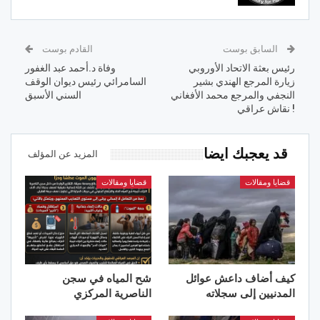
السابق بوست
القادم بوست
رئيس بعثة الاتحاد الأوروبي
وفاة د.أحمد عبد الغفور
زيارة المرجع الهندي بشير
السامرائي رئيس ديوان الوقف
النجفي والمرجع محمد الأفغاني
السني الأسبق
! نقاش عراقي
قد يعجبك ايضا
المزيد عن المؤلف
قضايا ومقالات
قضايا ومقالات
كيف أضاف داعش عوائل
شح المياه في سجن
المدنيين إلى سجلاته
الناصرية المركزي