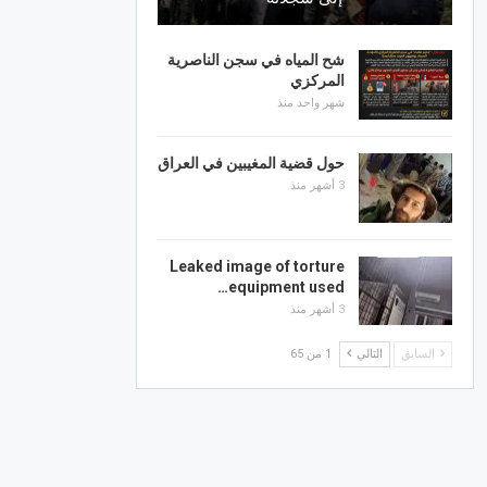
شح المياه في سجن الناصرية
المركزي
شهر واحد منذ
حول قضية المغيبين في العراق
3 أشهر منذ
Leaked image of torture
equipment used…
3 أشهر منذ
السابق
التالي
1 من 65