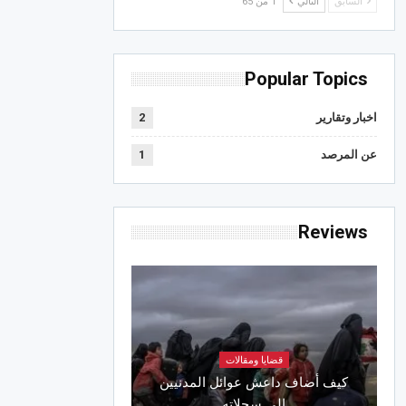
السابق
التالي
1 من 65
Popular Topics
اخبار وتقارير
2
عن المرصد
1
Reviews
قضايا ومقالات
كيف أضاف داعش عوائل المدنيين
إلى سجلاته