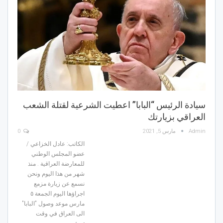
سيادة الرئيس “البابا” اعطيت الشرعية لقتلة الشعب
العراقي بزيارتك
Admin
مارس 5, 2021
0
الكاتب: عادل الخزاعي /
عضو المجلس الوطني
للمعارضة العراقية .
منذ
شهر من هذا اليوم ونحن
نسمع عن زيارة مزمع
اجراؤها اليوم الجمعة ٥
مارس موعد وصول "البابا"
الى العراق في وقت