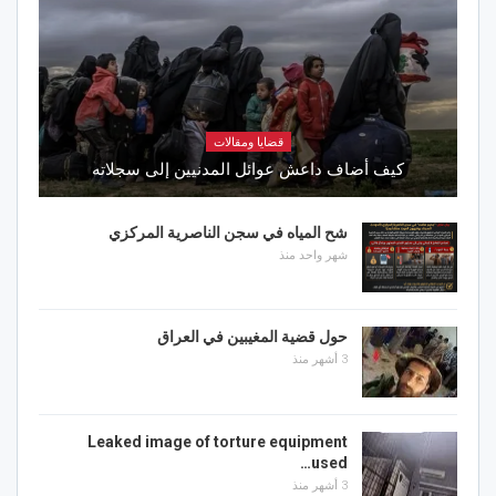
قضايا ومقالات
كيف أضاف داعش عوائل المدنيين إلى سجلاته
شح المياه في سجن الناصرية المركزي
شهر واحد منذ
حول قضية المغيبين في العراق
3 أشهر منذ
Leaked image of torture equipment
used…
3 أشهر منذ