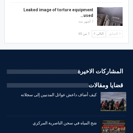
Leaked image of torture equipment
used…
3 أشهر منذ
السابق
التالي
1 من 65
المشاركات الاخيرة
قضايا ومقالات
كيف أضاف داعش عوائل المدنيين إلى سجلاته
شح المياه في سجن الناصرية المركزي