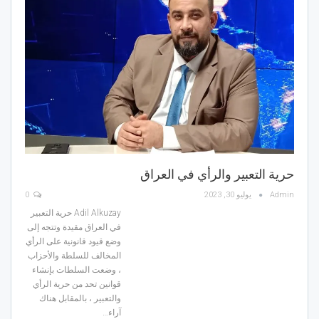
حرية التعبير والرأي في العراق
Admin
يوليو 30, 2023
0
Adil Alkuzay
حرية التعبير
في العراق مقيدة وتتجه إلى
وضع قيود قانونية على الرأي
المخالف للسلطة والأحزاب
، وضعت السلطات بإنشاء
قوانين تحد من حرية الرأي
والتعبير ، بالمقابل هناك
آراء
…