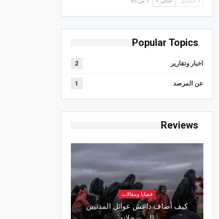
السابق
التالي
1 من 65
Popular Topics
اخبار وتقارير
2
عن المرصد
1
Reviews
قضايا ومقالات
كيف أضاف داعش عوائل المدنيين
إلى سجلاته