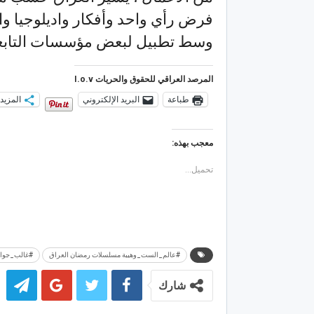
فرض رأي واحد وأفكار واديلوجيا وا
وسط تطبيل لبعض مؤسسات التابعة 
المرصد العراقي للحقوق والحريات I.o.v
طباعة
البريد الإلكتروني
المزيد
معجب بهذه:
تحميل...
#عالم_الست_وهيبة مسلسلات رمضان العراق
#غالب_جواد
شارك