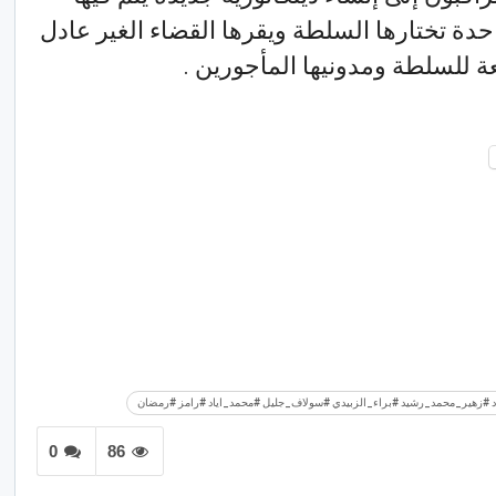
حدة تختارها السلطة ويقرها القضاء الغير عادل
للسلطة ومدونيها المأجورين .
 #زهير_محمد_رشيد #براء_الزبيدي #سولاف_جليل #محمد_اياد #رامز #رمضان
0
86