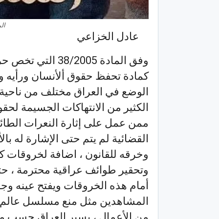
ال
عادل الخزاعي
وفق المادة 8/2005
كمادة تحفظ حقوق ألأنسان ورأيه وح
الوضع في العراق مختلف من ناحية ال
الكثير من الانتهاكات الجسيمة لحقو
ممن عمل على إثارة النعرات الطائ
القضائية لم يتم حتى الإشارة له با
وخرقه للقانون ، اضافة لخروقات ك
وتحقير طوائف عراقية محترمة ، حتى
أمام هذه الخروقات ويفتح عينه وج
المشاهدين مثل منع مسلسل عالم
من الأعمال ، يسير العراق حسب مرا