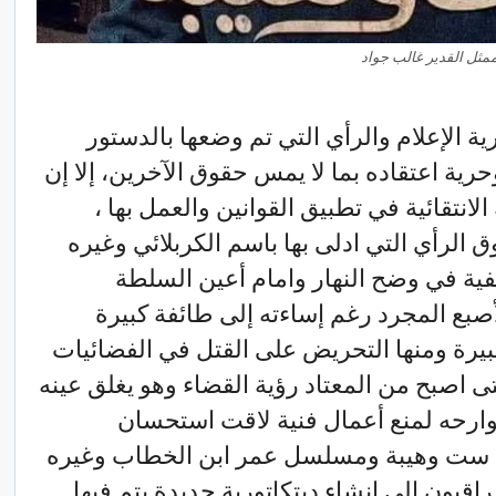
ممثل القدير غالب جواد
3 التي تخص حرية الإعلام والرأي التي تم وضعها بالدستور
رية اعتقاده بما لا يمس حقوق الآخرين، إلا إن
انتقائية في تطبيق القوانين والعمل بها ،
ق الرأي التي ادلى بها باسم الكربلائي وغيره
فية في وضح النهار وامام أعين السلطة
لأصبع المجرد رغم إساءته إلى طائفة كبيرة
بيرة ومنها التحريض على القتل في الفضائيات
 اصبح من المعتاد رؤية القضاء وهو يغلق عينه
وارحه لمنع أعمال فنية لاقت استحسان
 ست وهيبة ومسلسل عمر ابن الخطاب وغيره
قبون إلى إنشاء ديتكاتورية جديدة يتم فيها