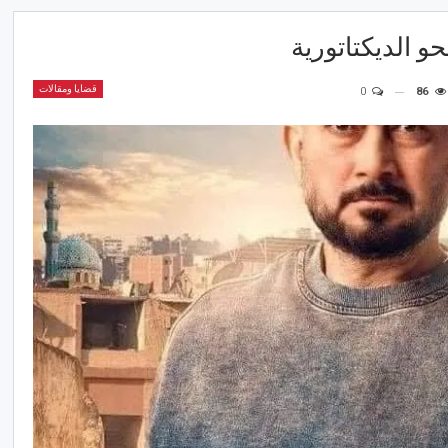
 الديكتاتورية
قضايا ومقالات
0
86