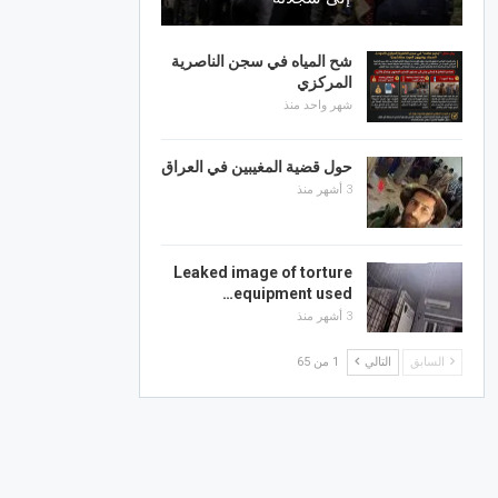
شح المياه في سجن الناصرية
المركزي
شهر واحد منذ
حول قضية المغيبين في العراق
3 أشهر منذ
Leaked image of torture
equipment used…
3 أشهر منذ
السابق
التالي
1 من 65