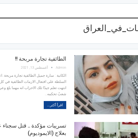
مات_في_العراق
الطائفية تجارة مربحة !!
Admin
أغسطس 13, 2021
الكاتبة : سارة جميل
الطائفية تجارة مربحة..ا
السلطة على افتعال الازمات الطائفية في كل
انتهت تعلم جيدًا تلك الاحزاب انه مهما بلغ 
شعبٌ تحكمه
…
اقرأ أكثر...
تسريبات مؤكدة .. قتل سجناء ع
بعلاج (الايموديوم)