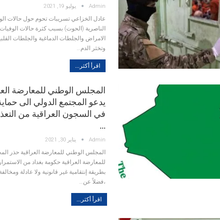
Admin
يوليو 19, 2021
عادل الخزاعي
تسريبات تحوم حول حالات ال
الناصرية (الحوت) بسبب كثرة حالات الوفيات 
الامراض والجلطات الدماغية والجلطات القلبي
وتخثر الدم
…
اقرأ أكثر...
المجلس الوطني للمعارضة العر
يدعو المجتمع الدولي الى حماية
في السجون العراقية من التعذ
…
Admin
يناير 30, 2021
المجلس الوطني للمعارضة العراقية
حذر الم
للمعارضة العراقية حكومة بغداد من الاستمرار
بطريقة إنتقامية غير قانونية ولا عادلة ومخالفة
،فضلاً عن
…
اقرأ أكثر...