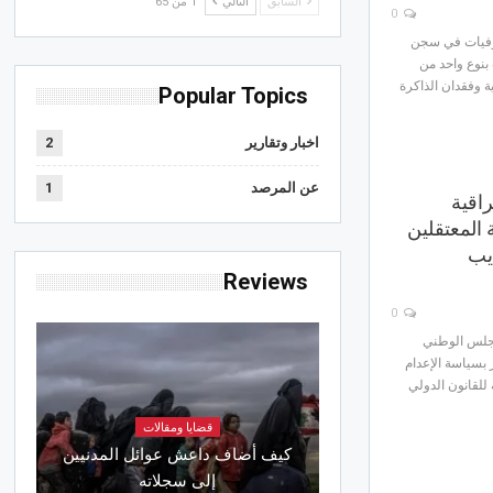
السابق
التالي
1 من 65
0
وفيات في سجن
بنوع واحد من
ة وفقدان الذاكرة
Popular Topics
اخبار وتقارير
2
عن المرصد
1
اقية
 المعتقلين
يب
Reviews
0
جلس الوطني
 بسياسة الإعدام
 للقانون الدولي
قضايا ومقالات
كيف أضاف داعش عوائل المدنيين
إلى سجلاته