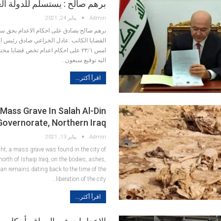
برهم صالح : يستسلم للدولة ال
Admin
يناير 24, 2021
برهم صالح يصادق على احكام الاعدام بحق س
القضايا الكاتب :عادل الخزاعي
صادق رئيس ال
امس ٢٣/١ على احكام اعدام تخص قضايا م
اليه توقيع سبعون
…
اقرأ أكثر...
Mass Grave In Salah Al-Din
Governorate, Northern Iraq
Admin
يناير 13, 2021
ht, a mass grave was found in the city of
north of Ishaqi Iraq, on the bodies, ashes,
n remains dating back to the time of the
…
liberation of the city
اقرأ أكثر...