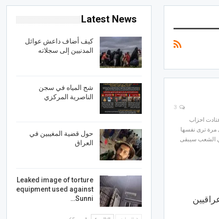
Latest News
كيف أضاف داعش عوائل
المدنيين إلى سجلاته
شح المياه في سجن
الناصرية المركزي
3
عتادت احزاب
 مرة ترى نفسها
حول قضية المغيبين في
وعي الشعب سيبقى
العراق
Leaked image of torture
equipment used against
راقيين
Sunni…