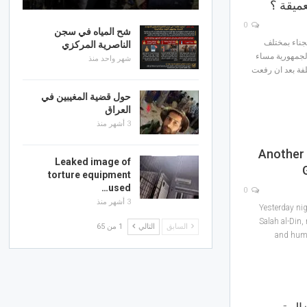
عميقة ؟
0
شح المياه في سجن
جناء بمختلف
الناصرية المركزي
جمهورية مساء
شهر واحد منذ
ختلفة بعد ان رفعت
حول قضية المغيبين في
العراق
3 أشهر منذ
Another 
Leaked image of
torture equipment
used…
0
3 أشهر منذ
Yesterday nig
Salah al-Din, 
السابق
التالي
1 من 65
and huma