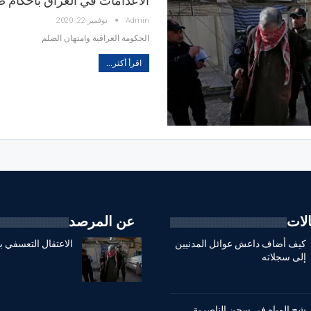
الاعدامات في العراق بأحكام ض
Admin
نوفمبر 22, 2020
الحكومة العراقية وامتهان الضلم
اقرأ أكثر...
لات
عن المرصد
كيف أضاف داعش عوائل المدنيين
الاعتقال التعسفي ب
إلى سجلاته
شح المياه في سجن الناصرية